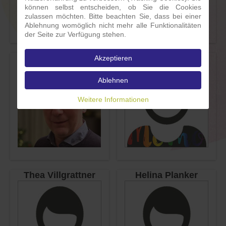
können selbst entscheiden, ob Sie die Cookies
zulassen möchten. Bitte beachten Sie, dass bei einer
Ablehnung womöglich nicht mehr alle Funktionalitäten
der Seite zur Verfügung stehen.
Verena Fink
Claudio Burato
Akzeptieren
Ablehnen
Weitere Informationen
Thea Villgrattner
Helina Planker