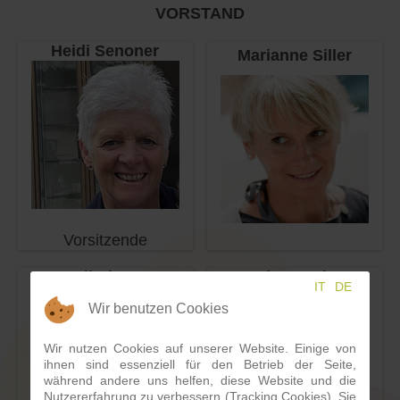
VORSTAND
Heidi Senoner
Marianne Siller
Vorsitzende
Gerlinde von
Evelyn Gruber-
IT
DE
Fioreschy
Fischnaller
Wir benutzen Cookies
Wir nutzen Cookies auf unserer Website. Einige von
ihnen sind essenziell für den Betrieb der Seite,
während andere uns helfen, diese Website und die
Nutzererfahrung zu verbessern (Tracking Cookies). Sie