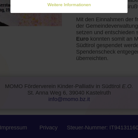
die nicht alle Kinder hab
Weitere Informationen
von Momo, in ihren Gruß
Mit den Einnahmen der fr
der Gemeindeverwaltung w
setzen und entschieden s
Euro
konnten somit an M
Südtirol gespendet wer
Spendenscheck entgegen,
überreichten.
MOMO Förderverein Kinder-Palliativ in Südtirol
E.O.
St. Anna Weg 6, 39040 Kastelruth
info@momo.bz.it
Impressum
Privacy
Steuer-Nummer: IT9413116