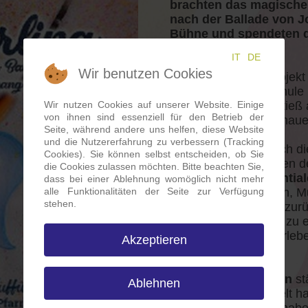
brachten das magische 
nach der Ballade von 
Bühne und spendeten d
Momo.
IT
DE
Wir benutzen Cookies
Das Kooperationsprojekt 
Klassen der Mittelschule
Wir nutzen Cookies auf unserer Website. Einige
der Theatergruppe stieß 
von ihnen sind essenziell für den Betrieb der
begeisterte die Zuschau
Seite, während andere uns helfen, diese Website
und die Nutzererfahrung zu verbessern (Tracking
Begeistert waren auch di
Cookies). Sie können selbst entscheiden, ob Sie
Bühne, die im Rahmen de
die Cookies zulassen möchten. Bitte beachten Sie,
schlummernde
Potential
dass bei einer Ablehnung womöglich nicht mehr
alle Funktionalitäten der Seite zur Verfügung
Talente
zu entdecken, M
stehen.
Unbekanntem
nicht zur
Selbstverwirklichung zu 
Gemeinsamkeit zu erlebe
Akzeptieren
und …
Lebenskompetenzen
st
Ablehnen
in der komplexen Welt h