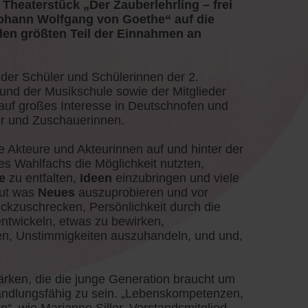
Theaterstück „Der Zauberlehrling – frei
Johann Wolfgang von Goethe“ auf die
en größten Teil der Einnahmen an
der Schüler und Schülerinnen der 2.
 und der Musikschule sowie der Mitglieder
auf großes Interesse in Deutschnofen und
er und Zuschauerinnen.
e Akteure und Akteurinnen auf und hinter der
s Wahlfachs die Möglichkeit nutzten,
e
zu entfalten,
Ideen
einzubringen und viele
ut was
Neues
auszuprobieren und vor
ückzuschrecken, Persönlichkeit durch die
entwickeln, etwas zu bewirken,
n, Unstimmigkeiten auszuhandeln, und und,
ärken, die die junge Generation braucht um
andlungsfähig zu sein. „Lebenskompetenzen,