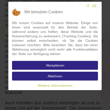
Gerlinde von Fioreschy-Hager und Albert Ortner
IT
DE
(LC Bozen Laurin ) sowie weitere Lions-Mitglieder
Wir benutzen Cookies
begleiteten den Momo-Vorstand ins Salzburger
Land. Unterwegs wurde das Ziel der
Wir nutzen Cookies auf unserer Website. Einige von
Zusammenarbeit immer klarer.
ihnen sind essenziell für den Betrieb der Seite,
während andere uns helfen, diese Website und die
"Wo Freude ist, da ist Leben". Die Sonneninsel in
Nutzererfahrung zu verbessern (Tracking Cookies). Sie
können selbst entscheiden, ob Sie die Cookies
Seekirchen bietet Nachsorge-Camps für erkrankte
zulassen möchten. Bitte beachten Sie, dass bei einer
Kinder und ihre Familien, Raum für Erholung und
Ablehnung womöglich nicht mehr alle Funktionalitäten
Austausch und viele andere tolle Initiativen. Die
der Seite zur Verfügung stehen.
Delegation von Momo-Vorstand und Lions wurde
von Geschäftsführer Thomas Janek und dem
Akzeptieren
Lions-Mitglied aus Seekirchen Hannes Rosner
empfangen. Bei der Gründung der Sonneninsel
Ablehnen
haben außer dem LC Seekirchen alle Lionsclubs
Österreichs beispiellos zusammengewirkt und tun
Weitere Informationen
es immer noch, der Einsatz ist persönlich und
finanziell.
Auch Familien aus Südtirol verbringen ab und zu
einige Zeit auf der Sonneninsel: "Die Sonneninsel