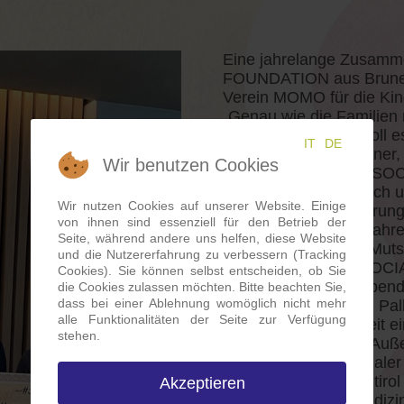
Eine jahrelange Zusamme
FOUNDATION aus Bruneck 
Verein MOMO für die Kinde
„Genau wie die Familien
als Verein, wie wertvoll
IT
DE
kann", so Heidi Senoner
Wir benutzen Cookies
Treffen mit der MUT SO
herzlich bei Peter Rech
Wir nutzen Cookies auf unserer Website. Einige
aktuelle Herausforderun
von ihnen sind essenziell für den Betrieb der
Bereits seit einigen Jahr
Seite, während andere uns helfen, diese Website
Unternehmerfamilie Muts
und die Nutzererfahrung zu verbessern (Tracking
Organisation MUT SOC
Cookies). Sie können selbst entscheiden, ob Sie
einer großzügigen Spend
die Cookies zulassen möchten. Bitte beachten Sie,
dass bei einer Ablehnung womöglich nicht mehr
Kinder, die Bedarf an Pal
alle Funktionalitäten der Seite zur Verfügung
Die schwere Krankheit ein
stehen.
zu begreifen ist. Für Auß
an Aufwand, emotionaler
und doch sind in Südtiro
Akzeptieren
die Fortschritte in Mediz