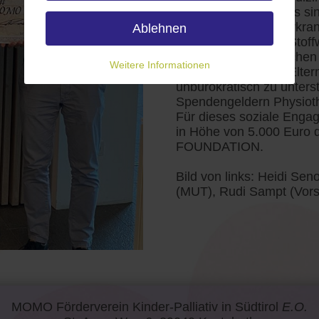
Erwachsenenalter: Es sin
lebenslimitierende Erkran
Ablehnen
neurologische oder Stof
Kinder und Jugendlichen 
Weitere Informationen
besonders von den Eltern
unbürokratisch zu unters
Spendengeldern Physioth
Für dieses soziale Eng
in Höhe von 5.000 Euro
FOUNDATION.
Bild von links: Heidi S
(MUT), Rudi Sampt (Vo
MOMO Förderverein Kinder-Palliativ in Südtirol
E.O.