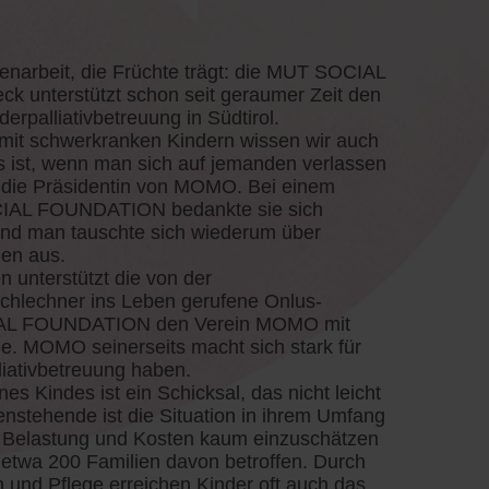
narbeit, die Früchte trägt: die MUT SOCIAL
unterstützt schon seit geraumer Zeit den
rpalliativbetreuung in Südtirol.
 mit schwerkranken Kindern wissen wir auch
 es ist, wenn man sich auf jemanden verlassen
, die Präsidentin von MOMO. Bei einem
CIAL FOUNDATION bedankte sie sich
 und man tauschte sich wiederum über
gen aus.
en unterstützt die von der
chlechner ins Leben gerufene Onlus-
IAL FOUNDATION den Verein MOMO mit
e. MOMO seinerseits macht sich stark für
liativbetreuung haben.
es Kindes ist ein Schicksal, das nicht leicht
enstehende ist die Situation in ihrem Umfang
 Belastung und Kosten kaum einzuschätzen
l etwa 200 Familien davon betroffen. Durch
in und Pflege erreichen Kinder oft auch das