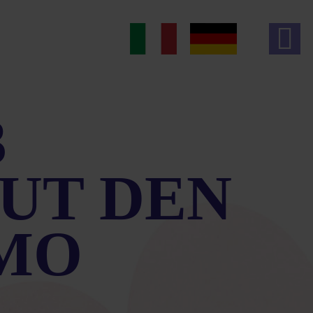
3
UT DEN
MO