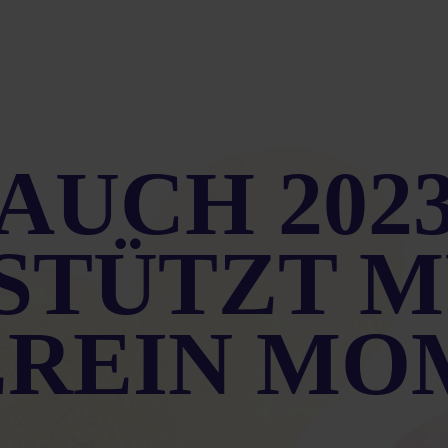
AUCH 202
STÜTZT M
EREIN MO