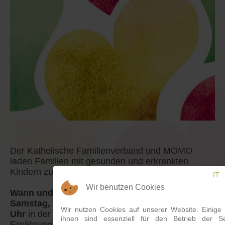
Der Katholische Familienverband und MOMO
laden Familien mit gesunden und erkrankten
Kindern zu einem
Spielenachmittag
ein.
IT
Wir benutzen Cookies
Wann und wo?
Samstag, 5. Oktober 2019 von 14.00 bis 17.00
Wir nutzen Cookies auf unserer Website. Einige
Uhr
in der Fachschule für Hauswirtschaft und
ihnen sind essenziell für den Betrieb der Se
Ernährung in Bozen (Angela Nikoletti Platz 14)