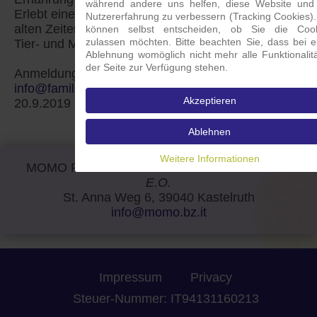
während andere uns helfen, diese Website und
Erlebt einen Familiennachmittag mit Spielen wie in
Nutzererfahrung zu verbessern (Tracking Cookies).
alten Zeiten, mit Bastelecke, Schnupperstunden in
können selbst entscheiden, ob Sie die Cook
zulassen möchten. Bitte beachten Sie, dass bei e
Tier- und Musiktherapie sowie Zeit zum Austausch.
Ablehnung womöglich nicht mehr alle Funktionalit
der Seite zur Verfügung stehen.
Anmeldung bei KFS unter Tel. 0471 974778 und
info@familienverband.it
. Anmeldeschluss
Akzeptieren
20.9.2019
Ablehnen
Weitere Informationen
MOMO Förderverein Kinder-Palliativ in Südtirol
E.O.
St. Anna Weg 6, 39040 Kastelruth
info@momo.bz.it
Impressum
Privacy
Steuer-Nummer: IT94131160213